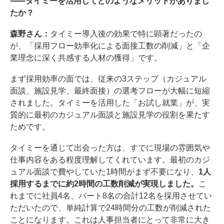
⸺タイミーを活用してどのようなメリットがありまし
たか？
森野さん：
タイミー導入後の効果で特に顕著だったの
が、「採用フロー効率化による面接工数の削減」と「企
業理念に深く共感する人材の獲得」です。
まず採用効率の面では、従来の3ステップ（カジュアル
面談、施設見学、最終面接）の選考フローが大幅に短縮
されました。タイミーを活用した「お試し就業」が、実
質的に最初のカジュアル面談と施設見学の役割を果たす
ためです。
タイミーを通じて出会った方は、すでに現場の雰囲気や
仕事内容をある程度理解してくれています。最初のカジ
ュアル面談で費やしていた1時間がまず不要になり、
1人
採用するまでに約2時間の工数削減が実現しました。
こ
れまでに社員4名、パート8名の合計12名を採用させてい
ただいたので、単純計算で24時間分の工数が削減された
ことになります。これは人事担当者にとって非常に大き