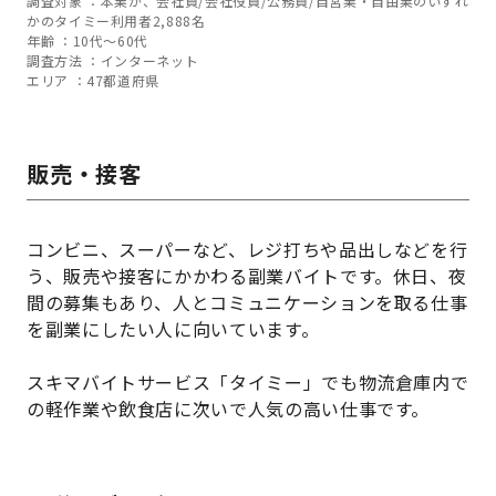
調査対象 ：本業が、会社員/会社役員/公務員/自営業・自由業のいずれ
かのタイミー利用者2,888名
年齢 ：10代～60代
調査方法 ：インターネット
エリア ：47都道府県
販売・接客
コンビニ、スーパーなど、レジ打ちや品出しなどを行
う、販売や接客にかかわる副業バイトです。休日、夜
間の募集もあり、人とコミュニケーションを取る仕事
を副業にしたい人に向いています。
スキマバイトサービス「タイミー」でも物流倉庫内で
の軽作業や飲食店に次いで人気の高い仕事です。