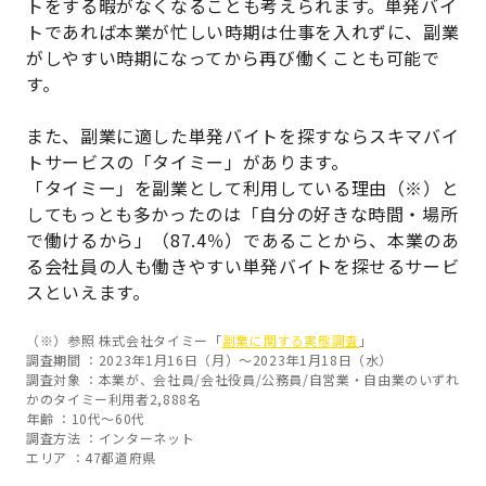
トをする暇がなくなることも考えられます。単発バイ
トであれば本業が忙しい時期は仕事を入れずに、副業
がしやすい時期になってから再び働くことも可能で
す。
また、副業に適した単発バイトを探すならスキマバイ
トサービスの「タイミー」があります。
「タイミー」を副業として利用している理由（※）と
してもっとも多かったのは「自分の好きな時間・場所
で働けるから」（87.4％）であることから、本業のあ
る会社員の人も働きやすい単発バイトを探せるサービ
スといえます。
（※）参照 株式会社タイミー「
副業に関する実態調査
」
調査期間 ：2023年1月16日（月）～2023年1月18日（水）
調査対象 ：本業が、会社員/会社役員/公務員/自営業・自由業のいずれ
かのタイミー利用者2,888名
年齢 ：10代～60代
調査方法 ：インターネット
エリア ：47都道府県