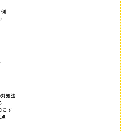
ク例
う
点
の対処法
る
のこす
意点