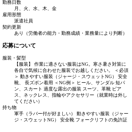
勤務日数
月、火、水、木、金
雇用形態
派遣社員
契約更新
あり（労働者の能力・勤務成績・業務量により判断）
応募について
服装・髪型
【服装】 作業に適さない服装はNG。寒さ暑さ対策に
各自で気候に合わせた服装でお越しください。 ＜必須
＞ 動きやすい服装（ジャージ・スウェットNG） 安全
靴、 長ズボン着用 ＜NG例＞ ヒール、サンダル 短パ
ン、スカート 過度な露出の服装 スーツ、革靴 ピア
ス、ネックレス、指輪やアクセサリー（就業時は外し
てください）
持ち物
軍手（ラバー付が好ましい） 動きやすい服装（ジャー
ジ・スウェットNG） 安全靴 フォークリフトの免許証