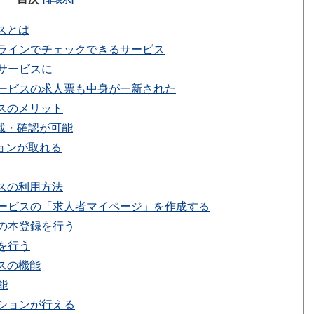
[非表示]
スとは
ラインでチェックできるサービス
サービスに
ービスの求人票も中身が一新された
スのメリット
載・確認が可能
ョンが取れる
スの利用方法
ービスの「求人者マイページ」を作成する
の本登録を行う
を行う
スの機能
能
ションが行える