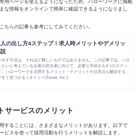
専用ページを使えるようになったため、ハローワークに掲載
まな情報をオンラインで簡単に確認できるようになりまし
こちらの記事も参考にしてみてください。
人の出し方4ステップ！求人時メリットやデメリッ
解説
を出す方法は、それほど難しいものではありません。この記事では、ハロ
したいと考えている企業の担当者に向けて、必要な手続きを4つのステッ
す。ハローワークを活用するメリット・デメリットや注意点も解説するた
る際の参考として役立ててください。
つかる | タイミー(Timee, Inc.)
トサービスのメリット
用することには、さまざまなメリットがあります。以下で
ービスを使って採用活動を行うメリットを解説します。