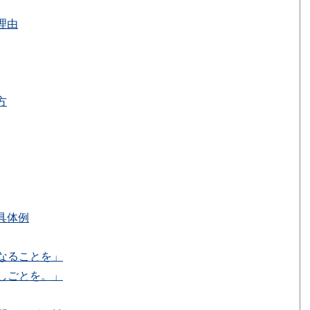
理由
方
具体例
なることを」
しごとを。」