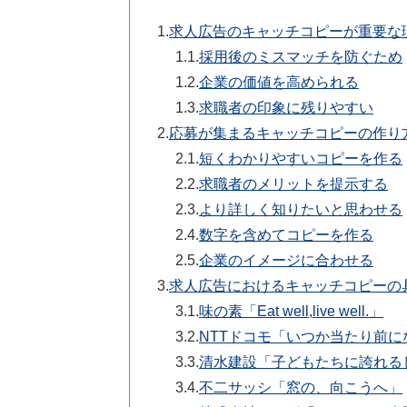
1.
求人広告のキャッチコピーが重要な
1.1.
採用後のミスマッチを防ぐため
1.2.
企業の価値を高められる
1.3.
求職者の印象に残りやすい
2.
応募が集まるキャッチコピーの作り
2.1.
短くわかりやすいコピーを作る
2.2.
求職者のメリットを提示する
2.3.
より詳しく知りたいと思わせる
2.4.
数字を含めてコピーを作る
2.5.
企業のイメージに合わせる
3.
求人広告におけるキャッチコピーの
3.1.
味の素「Eat well,live well.」
3.2.
NTTドコモ「いつか当たり前に
3.3.
清水建設「子どもたちに誇れる
3.4.
不二サッシ「窓の、向こうへ」